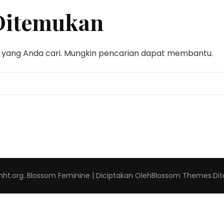
Ditemukan
yang Anda cari. Mungkin pencarian dapat membantu.
mht.org
.
Blossom Feminine | Diciptakan Oleh
Blossom Themes
.Di