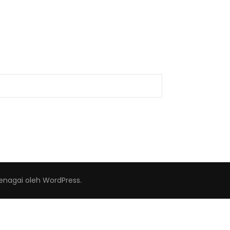
tenagai oleh
WordPress
.