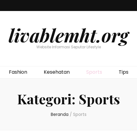
livablemht.org
Website Informasi Seputar Lifestyle
Fashion
Kesehatan
Sports
Tips
Kategori:
Sports
Beranda
/
Sports