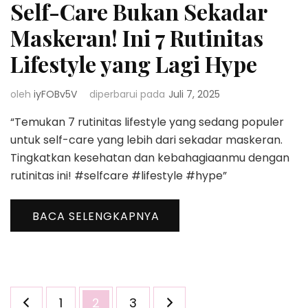
Self-Care Bukan Sekadar
Maskeran! Ini 7 Rutinitas
Lifestyle yang Lagi Hype
oleh
iyFOBv5V
diperbarui pada
Juli 7, 2025
“Temukan 7 rutinitas lifestyle yang sedang populer
untuk self-care yang lebih dari sekadar maskeran.
Tingkatkan kesehatan dan kebahagiaanmu dengan
rutinitas ini! #selfcare #lifestyle #hype”
BACA SELENGKAPNYA
Paginasi
Halaman
Halaman
Halaman
1
2
3